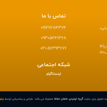
تماس با ما
نی،
09126284372
09305241368
 رباط
021-56393676
کریم، بازار آهن، خیابان ۱۸ متری دوم، پلاک۱۲۰
شبکه اجتماعی
اینستاگرام
یه حقوق برای سایت
گروه تولیدی ماهان حفاظ
محفوظ می باشد. طراحی و پشتیبانی توسط
وبل