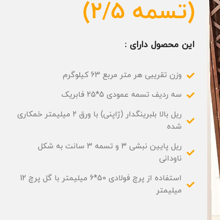
(تسمه 2/5)
این محصول دارای :
وزن تقریبی هر متر مربع 63 کیلوگرم​
سه ردیف تسمه عمودی 5*25 فابریک
ریل بالا بلبرینگدار (ژاپنی) با ورق ۲ میلیمتر خمکاری
شده​
ریل پایین نبشی ۳ و تسمه 3 سانت به شکل
ناودانی​
استفاده از پرچ فولادی 50*6 میلیمتر با گل پرچ 12
میلیمتر