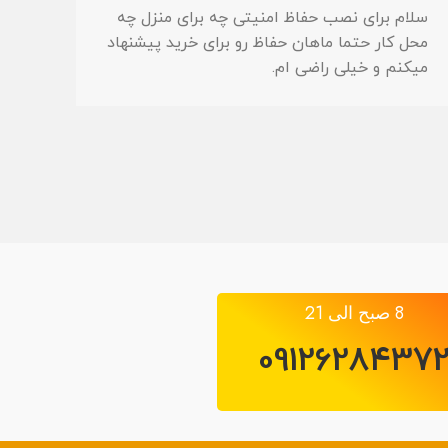
سلام برای نصب حفاظ امنیتی چه برای منزل چه
محل کار حتما ماهان حفاظ رو برای خرید پیشنهاد
میکنم و خیلی راضی ام.
8 صبح الی 21
0912628437