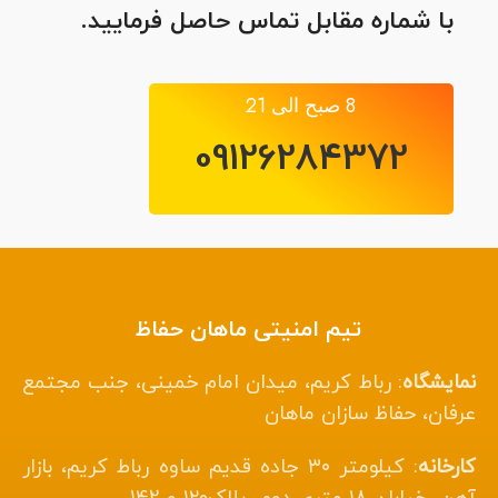
با شماره مقابل تماس حاصل فرمایید.
8 صبح الی 21
09126284372
تیم امنیتی ماهان حفاظ
نمایشگاه
: رباط کریم، میدان امام خمینی، جنب مجتمع
عرفان، حفاظ سازان ماهان
کارخانه
: کیلومتر ۳۰ جاده قدیم ساوه رباط کریم، بازار