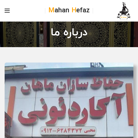
M
ahan
H
efaz
درباره ما