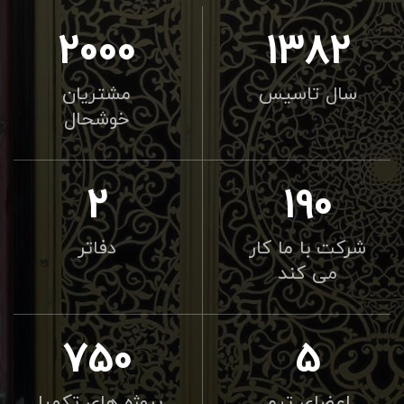
2000
1382
سال تاسیس
مشتریان
خوشحال
2
190
شرکت با ما کار
دفاتر
می کند
750
5
اعضای تیم
پروژه های تکمیل