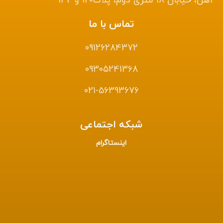
آهن، خیابان ۱۸ متری دوم، پلاک۱۲۰ و 142
تماس با ما
09126284372
09305241368
021-56393676
شبکه اجتماعی
اینستاگرام