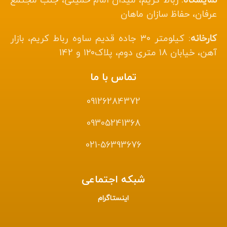
نمایشگاه
: رباط کریم، میدان امام خمینی، جنب مجتمع
عرفان، حفاظ سازان ماهان
کارخانه
: کیلومتر ۳۰ جاده قدیم ساوه رباط کریم، بازار
آهن، خیابان ۱۸ متری دوم، پلاک۱۲۰ و 142
تماس با ما
09126284372
09305241368
021-56393676
شبکه اجتماعی
اینستاگرام