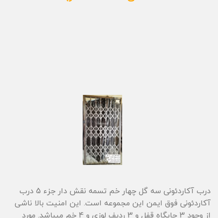
درب آکاردئونی سه گل چهار خم تسمه نقش دار جزء 5 درب
آکاردئونی فوق ایمن این مجموعه است. این امنیت بالا ناشی
از وجود 3 جایگاه قفل و 3 ردیف لوزی و 4 خم میباشد. مورد