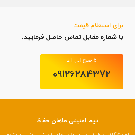
برای استعلام قیمت
با شماره مقابل تماس حاصل فرمایید.
8 صبح الی 21
09126284372
تیم امنیتی ماهان حفاظ