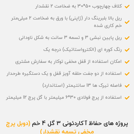
کلاف چهارچوب 50*30 به ضخامت 2 نقشدار
ریل بالا بلبرینگ دار (ژاپنی) با ورق به ضخامت 2 میلی‌متر
خم کاری شده
ریل پایین نبشی 3 و تسمه 3 سانت به شکل ناودانی
رنگ کوره ای (الکترواستاتیک) درجه یک
امکان استفاده از قفل مخفی توکار به سفارش مشتری
استفاده از دو جفت حلقه آویز قفل و یک دستگیره طرحدار
فاصله تیرک ها 13 سانتیمتر (استاندارد)
استفاده از پرچ فولادی 30*6 میلیمتر با گل پرچ 12 میلیمتر
پروژه های حفاظ آکاردئونی 3 گل 4 خم
(دوبل پرچ
مخفی تسمه نقشدار)